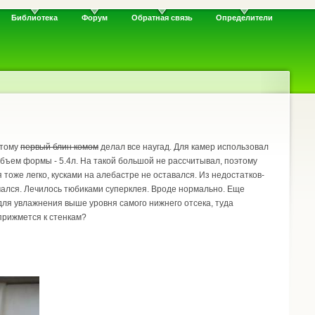
Библиотека
Форум
Обратная связь
Определители
этому
первый блин комом
делал все наугад. Для камер использовал
 Объем формы - 5.4л. На такой большой не рассчитывал, поэтому
 тоже легко, кусками на алебастре не оставался. Из недостатков-
омался. Лечилось тюбиками суперклея. Вроде нормально. Еще
 для увлажнения выше уровня самого нижнего отсека, туда
прижмется к стенкам?