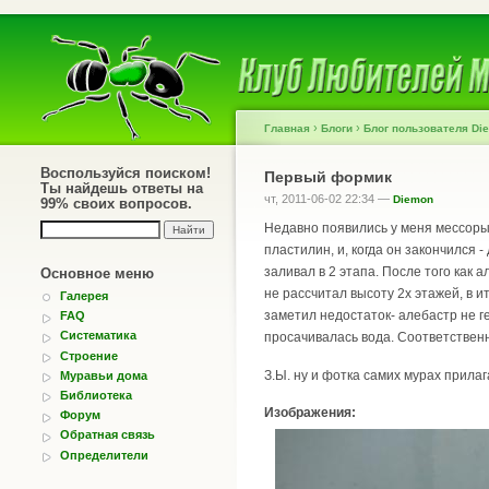
›
›
Главная
Блоги
Блог пользователя Di
Воспользуйся поиском!
Первый формик
Ты найдешь ответы на
чт, 2011-06-02 22:34 —
Diemon
99% своих вопросов.
Недавно появились у меня мессоры
пластилин, и, когда он закончился 
заливал в 2 этапа. После того как 
Основное меню
не рассчитал высоту 2х этажей, в 
Галерея
заметил недостаток- алебастр не г
FAQ
Систематика
просачивалась вода. Соответственн
Строение
З.Ы. ну и фотка самих мурах прилаг
Муравьи дома
Библиотека
Изображения:
Форум
Обратная связь
Определители