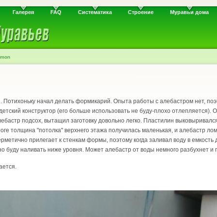
Галерея
FAQ
Систематика
Строение
Муравьи дома
emon
. Потихоньку начал делать формикарий. Опыта работы с алебастром нет, по
- детский конструктор (его больше использовать не буду-плохо отлепляется).
алебастр подсох, вытащил заготовку довольно легко. Пластилин выковыривался
итоге толщина "потолка" верхнего этажа получилась маленькая, и алебастр л
ерметично прилегает к стенкам формы, поэтому когда заливал воду в емкость
о буду наливать ниже уровня. Может алебастр от воды немного разбухнет и 
ается.