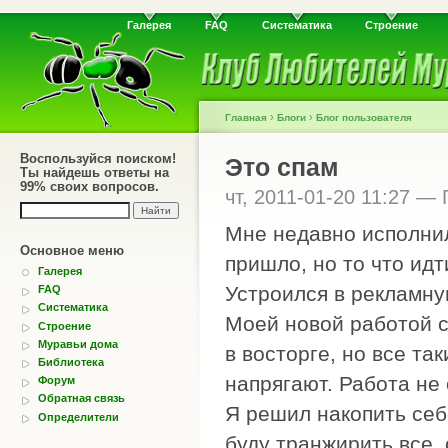
Галерея
FAQ
Систематика
Строение
›
›
Главная
Блоги
Блог пользователя
Воспользуйся поиском!
Это спам
Ты найдешь ответы на
99% своих вопросов.
чт, 2011-01-20 11:27 — 
Мне недавно исполнил
Основное меню
пришло, но то что ид
Галерея
Устроился в рекламну
FAQ
Систематика
Моей новой работой с
Строение
Муравьи дома
в восторге, но все та
Библиотека
напрягают. Работа не
Форум
Обратная связь
Я решил накопить себе
Определители
буду транжирить все,