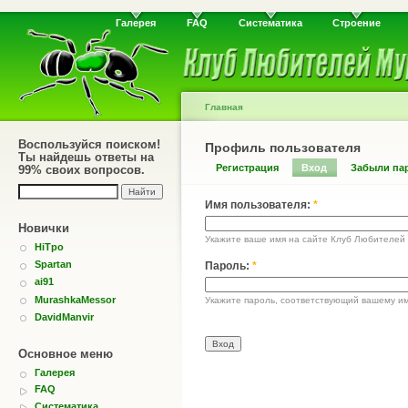
Галерея
FAQ
Систематика
Строение
Главная
Воспользуйся поиском!
Профиль пользователя
Ты найдешь ответы на
Регистрация
Вход
Забыли па
99% своих вопросов.
Имя пользователя:
*
Новички
Укажите ваше имя на сайте Клуб Любителей
HiTpo
Spartan
Пароль:
*
ai91
MurashkaMessor
Укажите пароль, соответствующий вашему им
DavidManvir
Основное меню
Галерея
FAQ
Систематика