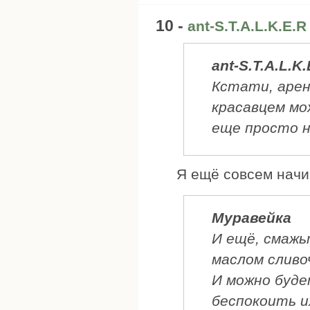
10 -
ant-S.T.A.L.K.E.R
ant-S.T.A.L.K.
Кстати, арен
красавцем мо
еще просто н
Я ещё совсем начи
Муравейка
И ещё, смажь
маслом сливо
И можно буде
беспокоить их