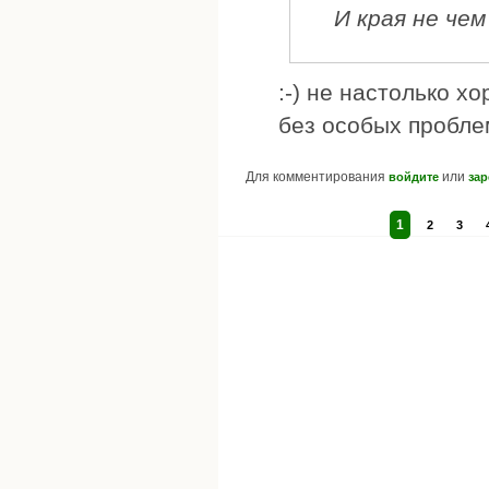
И края не чем
:-) не настолько х
без особых проблем
Для комментирования
или
войдите
зар
1
2
3