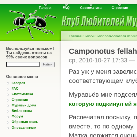
Галерея
FAQ
Систематика
Строение
›
›
Главная
Блоги
Блог пользователя dandr
Воспользуйся поиском!
Camponotus fellah
Ты найдешь ответы на
99% своих вопросов.
ср, 2010-10-27 17:33 —
Раз уж у меня завелис
Основное меню
соответствующем клуб
Галерея
FAQ
Муравьёв мне подсе
Систематика
Строение
которую подкинул ей я
Муравьи дома
Библиотека
Распечатал посылку, 
Форум
Обратная связь
вместе, то по одному.
Определители
Матка держится очень 