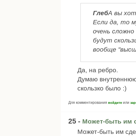
Глеб
А вы хо
Если да, то 
очень сложно
будут скольз
вообще "высш
Да, на ребро.
Думаю внутреннюю 
скользко было :)
Для комментирования
или
войдите
зар
25 -
Может-быть им 
Может-быть им сде