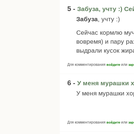
5 -
Забуза, учту :) С
Забуза
, учту :)
Сейчас кормлю му
вовремя) и пару ра
выдрали кусок жира
Для комментирования
или
войдите
зар
6 -
У меня мурашки 
У меня мурашки хо
Для комментирования
или
войдите
зар