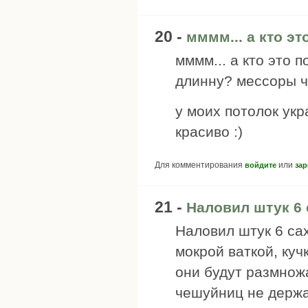
20 -
мммм... а кто эт
мммм... а кто это 
длинну? мессоры 
у моих потолок ук
красиво :)
Для комментирования
или
войдите
зар
21 -
Наловил штук 6
Наловил штук 6 са
мокрой ваткой, куч
они будут размнож
чешуйниц не держа