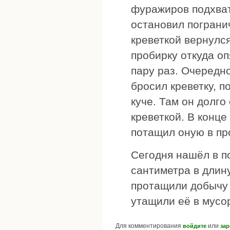
фуражиров подхват
остановил пограни
креветкой вернулся
пробирку откуда оп
пару раз. Очередно
бросил креветку, п
куче. Там он долго
креветкой. В конце
потащил оную в про
Сегодня нашёл в п
сантиметра в длин
протащили добычу 
утащили её в мусо
Для комментирования
или
войдите
зар