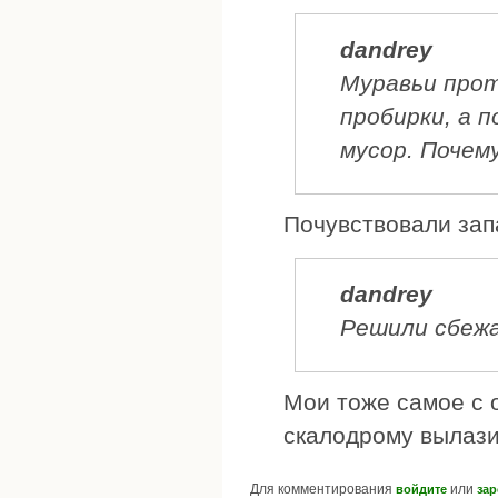
dandrey
Муравьи прот
пробирки, а 
мусор. Почем
Почувствовали зап
dandrey
Решили сбеж
Мои тоже самое с о
скалодрому вылазил
Для комментирования
или
войдите
зар