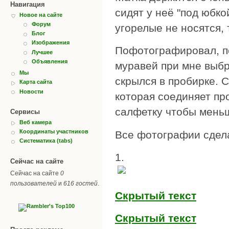
Навигация
сидят у неё "под юбко
Новое на сайте
Форум
угорелые не носятся,
Блог
Изображения
Пофотографировал, п
Лучшее
Объявления
муравей при мне выбр
Мы
скрылся в пробирке. С
Карта сайта
Новости
которая соединяет пр
салфетку чтобы мень
Сервисы
Веб камера
Координаты участников
Все фотографии сдела
Систематика (tabs)
1.
Сейчас на сайте
Сейчас на сайте
0
пользователей
и
616 гостей
.
Скрытый текст
Скрытый текст