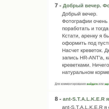
7 -
Добрый вечер. Ф
Добрый вечер.
Фотографии очень 
поработать и тогда 
Кстати, аренку я 
оформить под пуст
Насчет креветок. 
запись HR-ANT'а, 
креветками. Ничег
натуральном корме
Для комментирования
или
войдите
зар
8 -
ant-S.T.A.L.K.E.R 
ant-S.T.A.L.K.E.R 