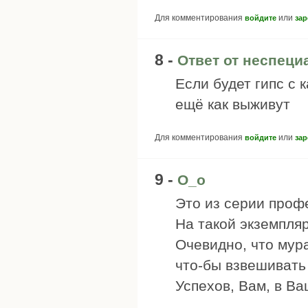
Для комментирования
или
войдите
зар
8 -
Ответ от неспеци
Если будет гипс с
ещё как выживут
Для комментирования
или
войдите
зар
9 -
О_о
Это из серии проф
На такой экземпля
Очевидно, что мура
что-бы взвешивать
Успехов, Вам, в В