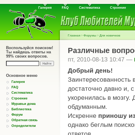
Галерея
FAQ
Систематика
Строение
›
›
Главная
Форумы
Для новичков
Воспользуйся поиском!
Различные вопро
Ты найдешь ответы на
99% своих вопросов.
пт, 2010-08-13 10:47 —
Добрый день!
Основное меню
Заинтересованность в
Галерея
достаточно давно и, 
FAQ
Систематика
укоренилась в мозгу.
Строение
Муравьи дома
обдуманным.
Библиотека
Искренне
приношу и
Форум
Обратная связь
однако беглым поиско
Определители
ответов.