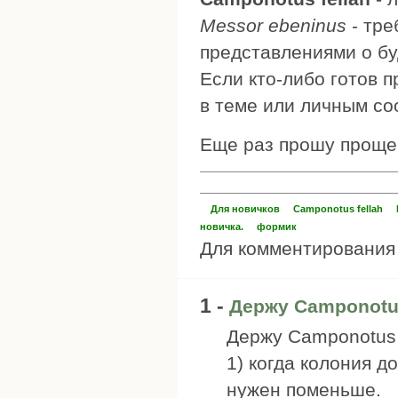
Messor ebeninus
- тре
представлениями о б
Если кто-либо готов 
в теме или личным с
Еще раз прошу прощен
Для новичков
Camponotus fellah
новичка.
формик
Для комментировани
1 -
Держу Camponotus 
Держу Camponotus f
1) когда колония д
нужен поменьше.