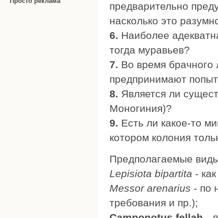
Просто реклама
предварительно преду
насколько это разумн
6.
Наиболее адекватна
тогда муравьев?
7.
Во время брачного л
предпринимают попыт
8.
Является ли сущест
Моногиния)?
9.
Есть ли какое-то м
котором колония толь
Предполагаемые виды
Lepisiota bipartita
- ка
Messor arenarius
- по 
требования и пр.);
Camponotus fellah
- 