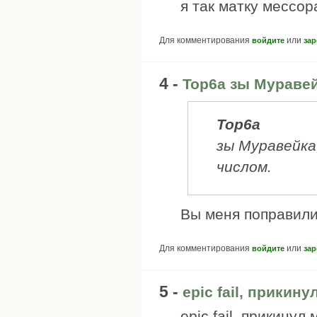
я так матку мессор
Для комментирования
или
войдите
зар
4 -
Top6a зы Мураве
Top6a
зы Муравейка
числом.
Вы меня поправили,
Для комментирования
или
войдите
зар
5 -
epic fail, прикин
epic fail, прикину