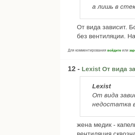
а лишь в сте
От вида зависит. Б
без вентиляции. Н
Для комментирования
или
войдите
зар
12 -
Lexist От вида з
Lexist
От вида зави
недостатка в
жена медик - капе
вентиляция сквозна