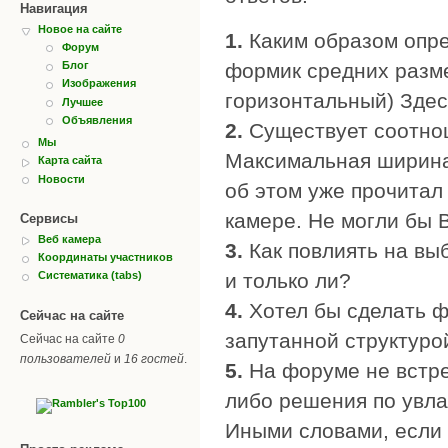
Навигация
Новое на сайте
1.
Каким образом опре
Форум
формик средних разме
Блог
Изображения
горизонтальный) Здес
Лучшее
Объявления
2.
Существует соотнош
Мы
Максимальная ширина
Карта сайта
Новости
об этом уже прочитал 
камере. Не могли бы
Сервисы
Веб камера
3.
Как повлиять на вы
Координаты участников
и только ли?
Систематика (tabs)
4.
Хотел бы сделать ф
Сейчас на сайте
запутанной структуро
Сейчас на сайте
0
пользователей
и
16 гостей
.
5.
На форуме не встрет
либо решения по увл
Иными словами, если 