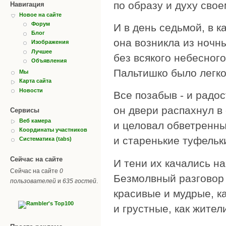
по образу и духу свое
Навигация
Новое на сайте
Форум
И в день седьмой, в к
Блог
она возникла из ночн
Изображения
Лучшее
без всякого небесного
Объявления
Пальтишко было легко
Мы
Карта сайта
Новости
Все позабыв - и радос
он двери распахнул в
Сервисы
Веб камера
и целовал обветренны
Координаты участников
и старенькие туфельк
Систематика (tabs)
Сейчас на сайте
И тени их качались на
Сейчас на сайте
0
Безмолвный разговор 
пользователей
и
635 гостей
.
красивые и мудрые, ка
и грустные, как жител