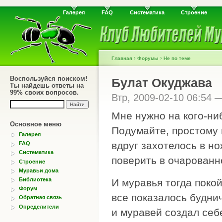
Галерея
FAQ
Систематика
Строение
›
›
Главная
Форумы
Не по теме
Воспользуйся поиском!
Булат Окуджава
Ты найдешь ответы на
99% своих вопросов.
Втр, 2009-02-10 06:54
Мне нужно на кого-ни
Основное меню
Подумайте, простому
Галерея
вдруг захотелось в но
FAQ
Систематика
поверить в очарованн
Строение
Муравьи дома
Библиотека
И муравья тогда покой
Форум
все показалось будни
Обратная связь
Определители
и муравей создал себ