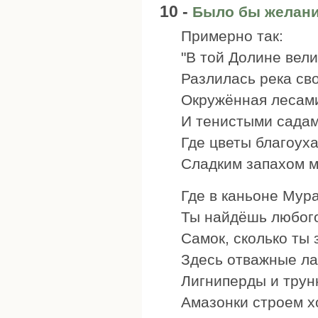
10 -
Было бы желан
Примерно так:
"В той Долине вели
Разлилась река св
Окружённая лесам
И тенистыми садам
Где цветы благоуха
Сладким запахом 
Где в каньоне Мур
Ты найдёшь любого
Самок, сколько ты 
Здесь отважные ла
Лигниперды и трун
Амазонки строем х