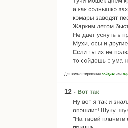
Тучи мошек днем к
а как солнышко за
комары заводят пе
Жарким летом быс
Не дает уснуть в п
Мухи, осы и другие
Если ты их не пол
то сойдешь с ума н
Для комментирования
или
войдите
зар
12 -
Вот так
Ну вот я так и зна
опошлит! Шучу, шу
"На твоей планете 
принца.