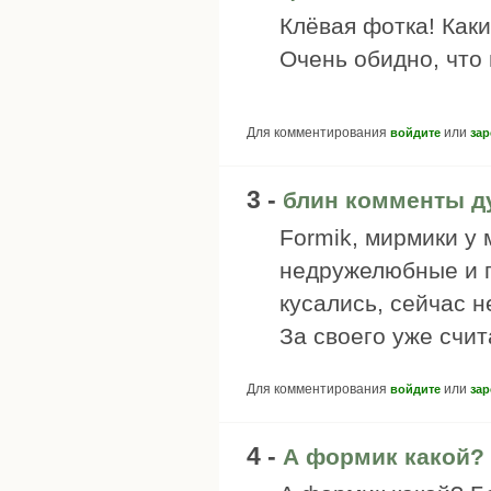
Клёвая фотка! Как
Очень обидно, что
Для комментирования
или
войдите
зар
3 -
блин комменты ду
Formik, мирмики у
недружелюбные и 
кусались, сейчас н
За своего уже счит
Для комментирования
или
войдите
зар
4 -
А формик какой?