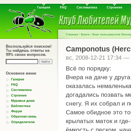
Галерея
FAQ
Систематика
Строение
›
›
Главная
Блоги
Блог пользователя Strem
Воспользуйся поиском!
Camponotus (Herc
Ты найдешь ответы на
99% своих вопросов.
вс, 2008-12-21 17:34 —
Всё по порядку:
Основное меню
Вчера на даче у друга
Галерея
оказалась немаленька
FAQ
Систематика
догадались позвать ме
Строение
Муравьи дома
снегу. Я их собрал и п
Библиотека
Самое обидное это то,
Форум
Обратная связь
крылатых маток и где-
Определители
ёмкость с песком, нач