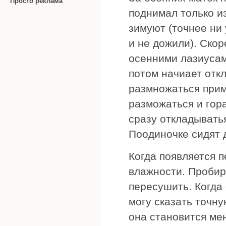
Просто реклама
поднимал только и
зимуют (точнее ни 
и не дожили). Скор
осенними лазиусам
потом начиает отк
размножаться прим
разможаться и гор
сразу откладыватья
Поодиночке сидят 
Когда появляется 
влажности. Пробир
пересушить. Когда 
могу сказать точну
она становится ме