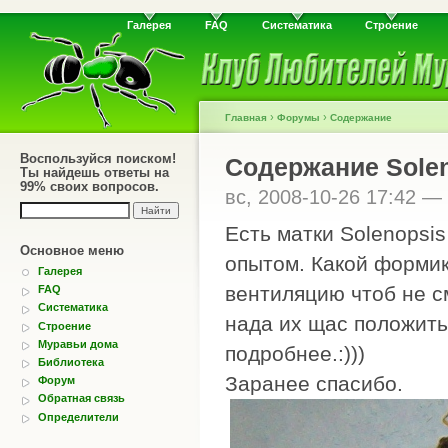
Галерея
FAQ
Систематика
Строение
›
›
Главная
Форумы
Содержание
Воспользуйся поиском!
Содержание Solen
Ты найдешь ответы на
99% своих вопросов.
вс, 2008-10-26 17:42 —
Есть матки Solenopsis
Основное меню
опытом. Какой формик 
Галерея
вентиляцию чтоб не см
FAQ
Систематика
нада их щас положить 
Строение
Муравьи дома
подробнее.:)))
Библиотека
Заранее спасибо.
Форум
Обратная связь
Определители