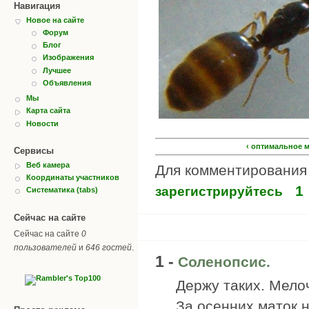
Навигация
Новое на сайте
Форум
Блог
Изображения
Лучшее
Объявления
Мы
Карта сайта
Новости
‹ оптимальное м
Сервисы
Веб камера
Для комментировани
Координаты участников
1
зарегистрируйтесь
Систематика (tabs)
Сейчас на сайте
Сейчас на сайте
0
пользователей
и
646 гостей
.
1 -
Соленопсис.
Держу таких. Мело
За осенних маток н