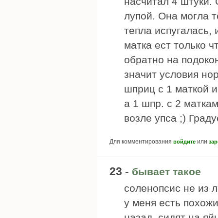
насчитал 4 штуки.
лупой. Она могла т
тепла испугалась,
матка ест только 
обратно на подокон
значит условия нор
шприц с 1 маткой и
а 1 шпр. с 2 матка
возле упса ;) Град
Для комментирования
или
войдите
зар
23 -
бывает такое
соленопсис не из л
у меня есть похожи
назад, сидят на яй