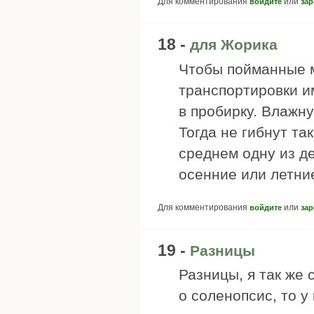
Для комментирования
или
войдите
зар
18 -
для Жорика
Чтобы пойманные м
транспортировки и
в пробирку. Влажну
Тогда не гибнут та
среднем одну из д
осенние или летни
Для комментирования
или
войдите
зар
19 -
Разницы
Разницы, я так же 
о соленопсис, то у