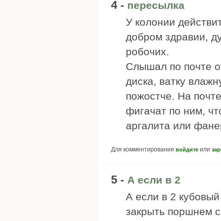
4 -
пересылка
У колонии действи
добром здравии, д
робочих.
Слышал по почте о
диска, ватку влажн
пожостче. На почт
фигачат по ним, ч
аргалита или фане
Для комментирования
или
войдите
зар
5 -
А если в 2
А если в 2 кубовый
закрыть поршнем с