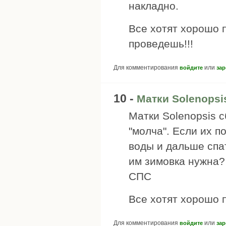
накладно.
Все хотят хорошо п
проведешь!!!
Для комментирования
или
войдите
зар
10 -
Матки Solenopsi
Матки Solenopsis с
"молча". Если их п
воды и дальше спат
им зимовка нужна?
СПС
Все хотят хорошо п
Для комментирования
или
войдите
зар