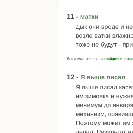
11 -
матки
Дык они вроде и н
возле ватки влажно
тоже не будут - пр
Для комментирования
или
войдите
зар
12 -
Я выше писал
Я выше писал каса
им зимовка и нужна,
минимум до января
механизм, появивш
Поэтому может им 
делал. Результат н