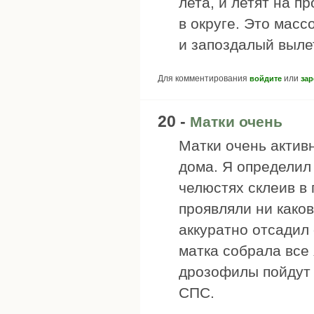
лета, и летят на п
в округе. Это масс
и запоздалый вылет
Для комментирования
или
войдите
зар
20 -
Матки очень
Матки очень активн
дома. Я определил 
челюстях склеив в 
проявляли ни каков
аккуратно отсадил
матка собрала все 
дрозофилы пойдут 
СПС.