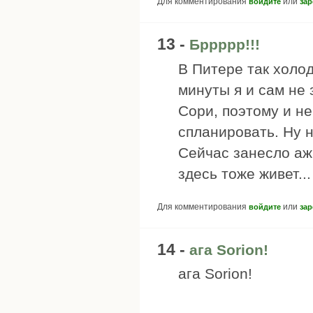
Для комментирования
или
войдите
зар
13 -
Бррррр!!!
В Питере так холод
минуты я и сам не 
Сори, поэтому и н
спланировать. Ну н
Сейчас занесло аж 
здесь тоже живет...
Для комментирования
или
войдите
зар
14 -
ага Sorion!
ага Sorion!