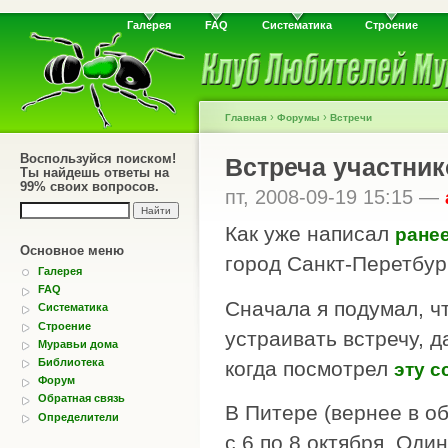
Галерея
FAQ
Систематика
Строение
›
›
Главная
Форумы
Встречи
Воспользуйся поиском!
Встреча участник
Ты найдешь ответы на
99% своих вопросов.
пт, 2008-09-19 15:15 —
Как уже написал
ране
Основное меню
город Санкт-Перетбург
Галерея
FAQ
Сначала я подумал, чт
Систематика
Строение
устраивать встречу, д
Муравьи дома
Библиотека
когда посмотрел
эту с
Форум
Обратная связь
В Питере (вернее в об
Определители
с 6 по 8 октября. Од