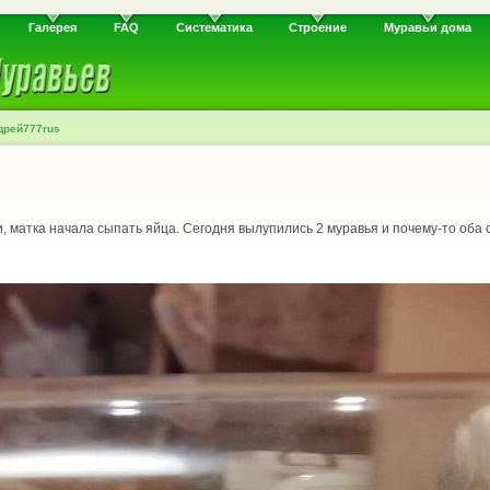
Галерея
FAQ
Систематика
Строение
Муравьи дома
дрей777rus
 матка начала сыпать яйца. Сегодня вылупились 2 муравья и почему-то оба с