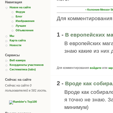
Навигация
Новое на сайте
‹ Колония Messor S
Форум
Блог
Для комментировани
Изображения
Лучшее
Объявления
1 -
В европейских ма
Мы
Карта сайта
В европейских мага
Новости
знаю какие из них 
Сервисы
Веб камера
Координаты участников
Для комментирования
или
войдите
зар
Систематика (tabs)
Сейчас на сайте
2 -
Вроде как собира
Сейчас на сайте
0
пользователей
и
581 гость
.
Вроде как собиралс
я точно не знаю. З
минимум)