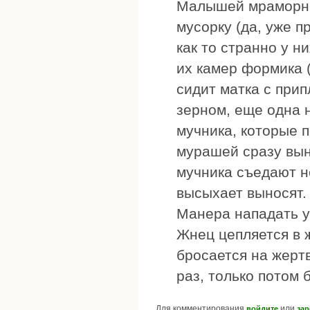
Малышей мраморног
мусорку (да, уже 
как то странно у н
их камер формика (
сидит матка с при
зерном, еще одна н
мучника, которые 
мурашей сразу выно
мучника съедают не
высыхает выносят.
Манера нападать у
Жнец цепляется в ж
бросается на жертв
раз, только потом б
Для комментирования
или
войдите
зар