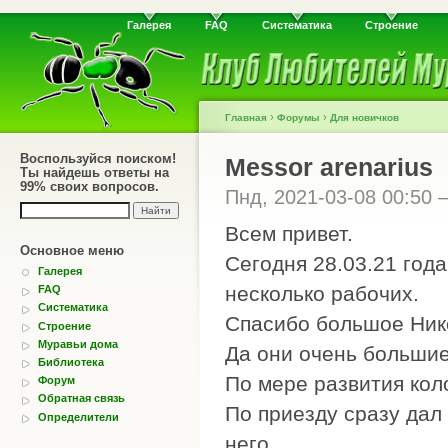
Галерея
FAQ
Систематика
Строение
›
›
Главная
Форумы
Для новичков
Воспользуйся поиском!
Messor arenarius
Ты найдешь ответы на
99% своих вопросов.
Пнд, 2021-03-08 00:50
Всем привет.
Основное меню
Сегодня 28.03.21 года
Галерея
несколько рабочих.
FAQ
Систематика
Спасибо большое Нико
Строение
Муравьи дома
Да они очень большие
Библиотека
По мере развития кол
Форум
Обратная связь
По приезду сразу дал
Определители
него.