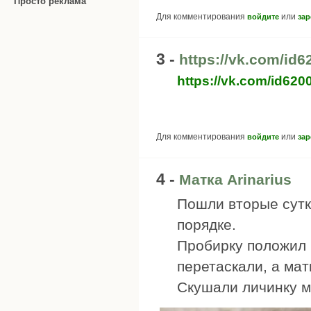
Просто реклама
Для комментирования
или
войдите
зар
3 -
https://vk.com/id
https://vk.com/id62
Для комментирования
или
войдите
зар
4 -
Матка Arinarius
Пошли вторые сутки,
порядке.
Пробирку положил 
перетаскали, а мат
Скушали личинку м