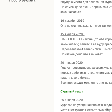
Просто реклама
ищущею место для основания мураве
На самом деле очень переживаю что
заканчиваться.
16 декабря 2019
Она не скинула крылья, я ее так же 
15 января 2020
НАКОНЕЦ ТО!!! наконец то обе коро
закончилась) сейчас я ее буду прес
Переселил (№4 теперь №3)… кисточ
Понятное дело что я виноват.
20 января 2020
Решил проверить снова своих уже 
первых рабочих я готов, купил мак,
пластикового бокса..
Все происходит медленно , но ты к э
Скрытый текст
25 января 2020
муравьи на улице начинают выходить
маток нет куколок, есть только яйца