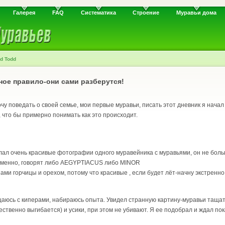
Галерея
FAQ
Систематика
Строение
Муравьи дома
d Todd
ное правило-они сами разберутся!
чу поведать о своей семье, мои первые муравьи, писать этот дневник я начал
, что бы примерно понимать как это происходит.
елал очень красивые фотографии одного муравейника с муравьями, он не бол
д именно, говорят либо AEGYPTIACUS либо MINOR
ми горчицы и орехом, потому что красивые , если будет лёт-начну экстренн
аюсь с киперами, набираюсь опыта. Увидел странную картину-муравьи тащат 
ственно выгибается) и усики, при этом не убивают. Я ее подобрал и ждал пок