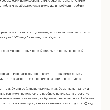
его сборке были использованы самые ЭКО материалы. Самые
, либо в хим лабораториях в школе дали пробирки ,трубки и
рый пытается копать под камнем, но из за того что песок такой
меня уже 17-20 еще 2е на подходе. Радость.
окрас Миноров, погиб первый рабочий, и появился первый
горчают. Мне даже стыдно. Я вижу что проблема в корме и
диета , а влажность как я понимаю на пределе ,доступа к
 , но либо они ее (раньше) выливали , либо выпивают за три дня
тным кончиком , потому как эта пробирка не влезает в отверстие
ак ответственность на мне , а я буквально несправляюсь. Либо мне
 за того где я нахожусь , я не вижу возможности это достать)) жду