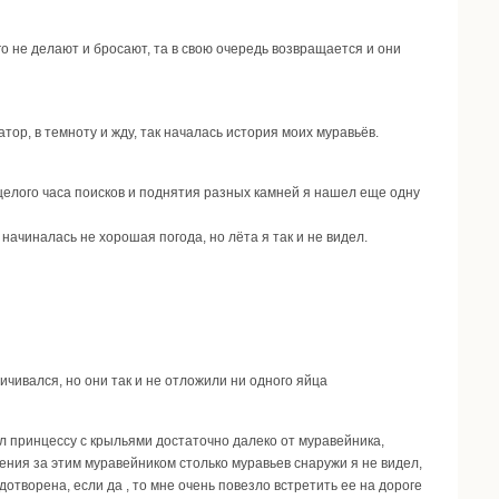
 не делают и бросают, та в свою очередь возвращается и они
тор, в темноту и жду, так началась история моих муравьёв.
 целого часа поисков и поднятия разных камней я нашел еще одну
начиналась не хорошая погода, но лёта я так и не видел.
ичивался, но они так и не отложили ни одного яйца
л принцессу с крыльями достаточно далеко от муравейника,
ения за этим муравейником столько муравьев снаружи я не видел,
отворена, если да , то мне очень повезло встретить ее на дороге