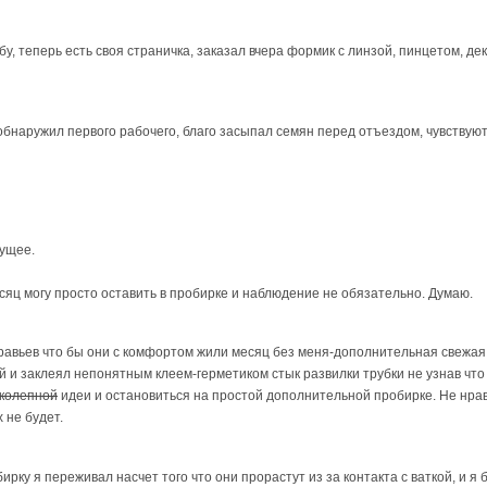
бу, теперь есть своя страничка, заказал вчера формик с линзой, пинцетом, де
 обнаружил первого рабочего, благо засыпал семян перед отъездом, чувствуют
дущее.
есяц могу просто оставить в пробирке и наблюдение не обязательно. Думаю.
равьев что бы они с комфортом жили месяц без меня-дополнительная свежая
й и заклеял непонятным клеем-герметиком стык развилки трубки не узнав что 
колепной
идеи и остановиться на простой дополнительной пробирке. Не нрави
 не будет.
ирку я переживал насчет того что они прорастут из за контакта с ваткой, и я 