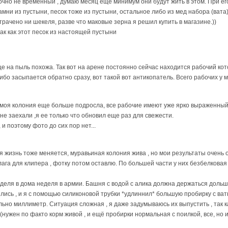
чно не временный , думаю месяц еще минимум они будут жить в этом. При 
мни из пустыни, песок тоже из пустыни, остальное либо из мед набора (вата)
трачено ни шекеля, разве что маковые зерна я решил купить в магазине.))
ак как этот песок из настоящей пустыни
е на пыль похожа. Так вот на арене постоянно сейчас находится рабочий кото
ибо засыпается обратно сразу, вот такой вот антикопатель. Всего рабочих у 
моя колония еще больше подросла, все рабочие имеют уже ярко выраженный 
 не заехали ,я ее только что обновил еще раз для свежести.
и поэтому фото до сих пор нет...
 жизнь тоже меняется, муравьиная колония жива , но мои результаты очень о
ага для клипера , фотку потом оставлю. По большей части у них безбелковая 
еделя в дома неделя в армии. Башня с водой с алика должна держаться дольше
азбились , и я с помощью силиконовой трубки *удлиннил* большую пробирку с ва
льно миллиметр. Ситуация сложная , я даже задумываюсь их выпустить , так к
 (нужен по факто корм живой , и ещё пробирки нормальная с поилкой, все, но из