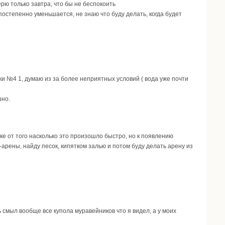
ерю только завтра, что бы не беспокоить
постепенно уменьшается, не знаю что буду делать, когда будет
ки №4 1, думаю из за более неприятных условий ( вода уже почти
шно.
оке от того насколько это произошло быстро, но к появлению
-арены, найду песок, кипятком залью и потом буду делать арену из
 смыл вообще все купола муравейников что я видел, а у моих