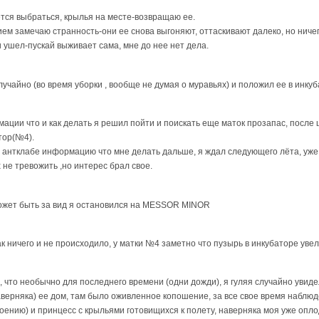
ется выбраться, крылья на месте-возвращаю ее.
 замечаю странность-они ее снова выгоняют, оттаскивают далеко, но ничего
и ушел-пускай выживает сама, мне до нее нет дела.
чайно (во время уборки , вообще не думая о муравьях) и положил ее в инкуба
ации что и как делать я решил пойти и поискать еще маток прозапас, после
тор(№4).
на антклабе информацию что мне делать дальше, я ждал следующего лёта, уже 
 не тревожить ,но интерес брал свое.
может быть за вид я остановился на MESSOR MINOR
к ничего и не происходило, у матки №4 заметно что пузырь в инкубаторе увел
 что необычно для последнего времени (одни дожди), я гуляя случайно увиде
верняка) ее дом, там было оживленное копошение, за все свое время наблюд
оению) и принцесс с крыльями готовищихся к полету, наверняка моя уже оплод