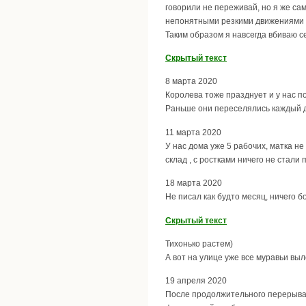
говорили не переживай, но я же сам
непонятными резкими движениями (
Таким образом я навсегда вбиваю с
Скрытый текст
8 марта 2020
Королева тоже празднует и у нас п
Раньше они переселялись каждый д
11 марта 2020
У нас дома уже 5 рабочих, матка н
склад , с ростками ничего не стали 
18 марта 2020
Не писал как будто месяц, ничего б
Скрытый текст
Тихонько растем)
А вот на улице уже все муравьи выл
19 апреля 2020
После продолжительного перерыва н