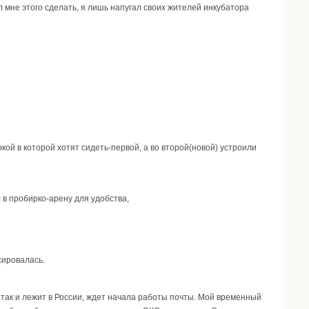
ал мне этого сделать, я лишь напугал своих жителей инкубатора
ой в которой хотят сидеть-первой, а во второй(новой) устроили
л в пробирко-арену для удобства,
сировалась.
так и лежит в России, ждет начала работы почты. Мой временный