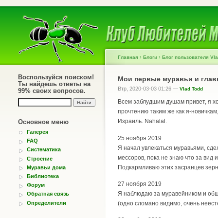
›
›
Главная
Блоги
Блог пользователя Vla
Воспользуйся поиском!
Мои первые муравьи и глав
Ты найдешь ответы на
Втр, 2020-03-03 01:26 —
Vlad Todd
99% своих вопросов.
Всем заблудшим душам привет, я хо
прочтению таким же как я-новичкам
Израиль. Nahalal.
Основное меню
Галерея
25 ноября 2019
FAQ
Я начал увлекаться муравьями, сд
Систематика
мессоров, пока не знаю что за ви
Строение
Подкармливаю этих засранцев зерна
Муравьи дома
Библиотека
27 ноября 2019
Форум
Я наблюдаю за муравейником и общ
Обратная связь
Определители
(одно сломано видимо, очень неесте