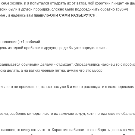
 себе хозяин, и я попытался отодрать их от ватки, мой короткий пинцет не д
они были в другой пробирке, сложно было подсоединить обратно трубку)
ебе , и надеюсь вам
правило-ОНИ САМИ РАЗБЕРУТСЯ
.
ополнение!) +1 рабочий.
ень из одной пробирки в другую, вроде бы уже определились.
е занимается обычными делами - отдыхает. Определились наконец то с пробирк
пока делать, а на ватках черные пятна, думаю что это мусор.
ольшого не произошло, только нас уже 8 и много расплода, и я всех пересели
езли, особенно миноры , часто их замечаю вокруг, хотя погода еще не сбалан
аконец то пишу хоть что то. Карантин набирает свои обороты, посылка моя 