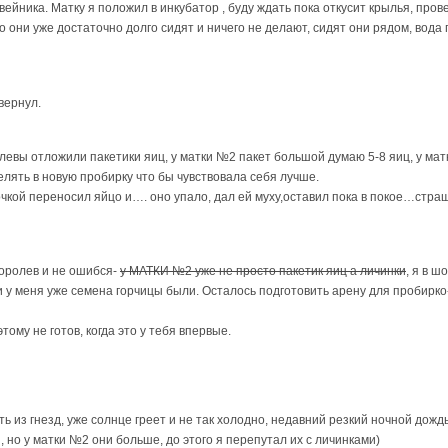
йника. Матку я положил в инкубатор , буду ждать пока откусит крылья, пров
 они уже достаточно долго сидят и ничего не делают, сидят они рядом, вода 
вернул.
левы отложили пакетики яиц, у матки №2 пакет большой думаю 5-8 яиц, у мат
елять в новую пробирку что бы чувствовала себя лучше.
кой переносил яйцо и…. оно упало, дал ей муху,оставил пока в покое…стра
королев и не ошибся-
у МАТКИ №2 уже не просто пакетик яиц а личинки
, я в ш
 и у меня уже семена горчицы были. Осталось подготовить арену для пробирко
тому не готов, когда это у тебя впервые.
 из гнезд, уже солнце греет и не так холодно, недавний резкий ночной дождь
 , но у матки №2 они больше, до этого я перепутал их с личинками)