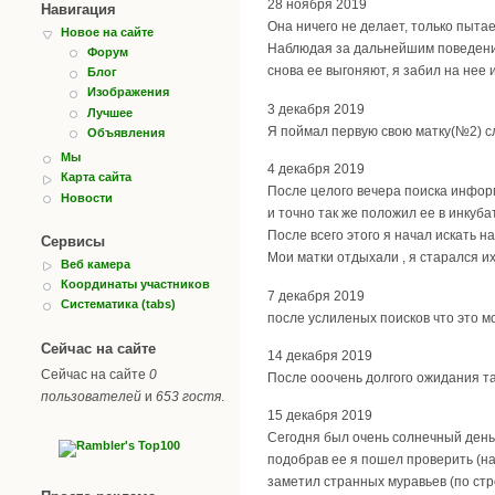
28 ноября 2019
Навигация
Она ничего не делает, только пыта
Новое на сайте
Наблюдая за дальнейшим поведением
Форум
снова ее выгоняют, я забил на нее 
Блог
Изображения
3 декабря 2019
Лучшее
Я поймал первую свою матку(№2) слу
Объявления
Мы
4 декабря 2019
Карта сайта
После целого вечера поиска информ
Новости
и точно так же положил ее в инкуба
После всего этого я начал искать 
Сервисы
Мои матки отдыхали , я старался их
Веб камера
Координаты участников
7 декабря 2019
Систематика (tabs)
после услиленых поисков что это 
Сейчас на сайте
14 декабря 2019
Сейчас на сайте
0
После ооочень долгого ожидания та
пользователей
и
653 гостя
.
15 декабря 2019
Сегодня был очень солнечный день,
подобрав ее я пошел проверить (на
заметил странных муравьев (по стр