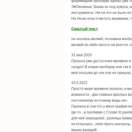
формикарий пробирко-арены уже то
ЭКОномные. Банка из под хумуса, ка
инструменты. Ни на что не было по
На песке хочу отметить внимание, т
Скрытый текст
он ооочень мелкий, половина вообщ
мелкий он либо просто не роется, л
31 мая 2020
Прошло уже достаточно времени и 
солдат! В новую пробирку они так и
моя посылка до сих пор не пришла , 
15.5.2022
Просто море времени прошло, и моя
влажности , два главных красных фл
постоянному источнику воды нет.
Причина в том что у меня график н
где то , а пробирки с Crystal Xl р
для неё (неродная) , разница буква
их отпускать , либо брать контроль,
ваших реакций.