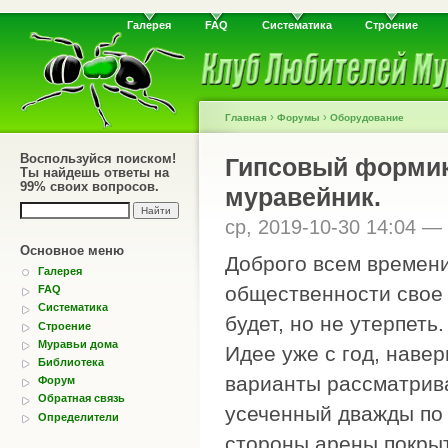
Галерея
FAQ
Систематика
Строение
›
›
Главная
Форумы
Оборудование
Воспользуйся поиском!
Гипсовый формик 
Ты найдешь ответы на
99% своих вопросов.
муравейник.
ср, 2019-10-30 14:04 —
Основное меню
Доброго всем времени
Галерея
общественности свое 
FAQ
Систематика
будет, но не утерпеть. 
Строение
Муравьи дома
Идее уже с год, наве
Библиотека
варианты рассматрива
Форум
Обратная связь
усеченный дважды по 
Определители
стороны арены покрыт