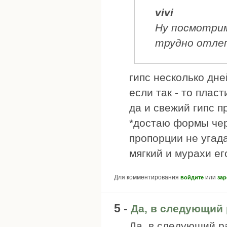
vivi
Ну посмотрим 
трудно отлеп
гипс несколько дне
если так - то пласт
да и свежий гипс п
*достаю формы чере
пропорции не угада
мягкий и мурахи ег
Для комментирования
или
войдите
зар
5 -
Да, в следующий 
Да, в следующий р