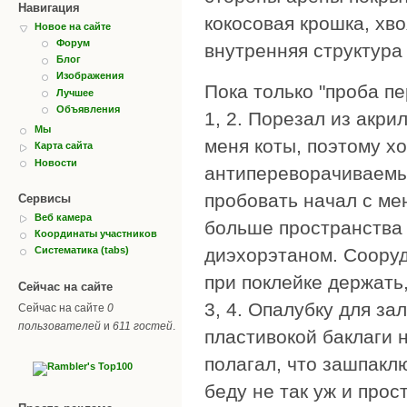
Навигация
кокосовая крошка, хво
Новое на сайте
Форум
внутренняя структура
Блог
Изображения
Пока только "проба пе
Лучшее
Объявления
1, 2. Порезал из акри
Мы
меня коты, поэтому х
Карта сайта
Новости
антипереворачиваемый
пробовать начал с ме
Сервисы
Веб камера
больше пространства 
Координаты участников
диэхорэтаном. Сооруд
Систематика (tabs)
при поклейке держать
Сейчас на сайте
3, 4. Опалубку для за
Сейчас на сайте
0
пользователей
и
611 гостей
.
пластивокой баклаги н
полагал, что зашпакл
беду не так уж и прос