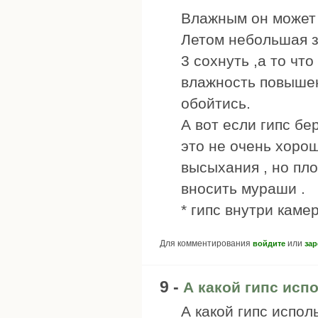
Влажным он может 
Летом небольшая за
3 сохнуть ,а то чт
влажность повышен
обойтись.
А вот если гипс бе
это не очень хорош
высыхания , но пл
вносить мураши .
* гипс внутри камер
Для комментирования
или
войдите
зар
9 -
А какой гипс исп
А какой гипс испол