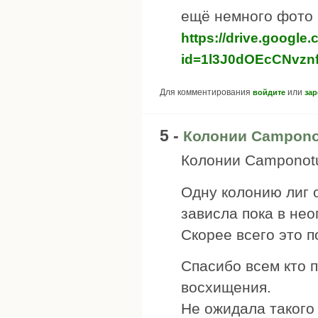
ещё немного фото
https://drive.google
id=1l3J0dOEcCNvzn
Для комментирования
или
войдите
зар
5 -
Колонии Camponot
Колонии Camponotu
Одну колонию лиг о
зависла пока в нео
Скорее всего это п
Спасибо всем кто 
восхищения.
Не ожидала такого