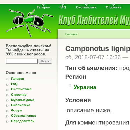
Галерея
FAQ
Систематика
Строение
Главная
Воспользуйся поиском!
Camponotus ligni
Ты найдешь ответы на
99% своих вопросов.
сб, 2018-07-07 16:36 —
Тип объявления:
про
Основное меню
Регион
Галерея
FAQ
Украина
Систематика
Строение
Условия
Муравьи дома
Библиотека
описание ниже..
Форум
Обратная связь
Для комментировани
Определители