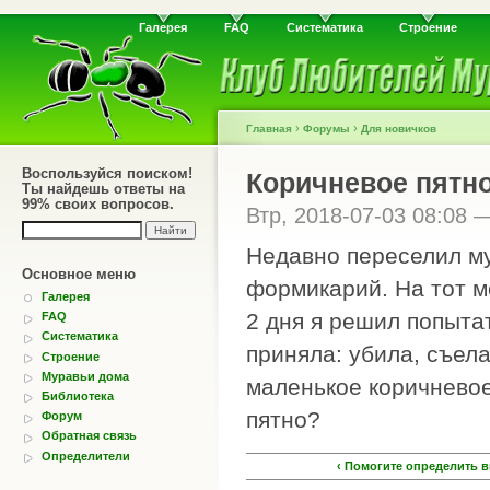
Галерея
FAQ
Систематика
Строение
›
›
Главная
Форумы
Для новичков
Воспользуйся поиском!
Коричневое пятн
Ты найдешь ответы на
99% своих вопросов.
Втр, 2018-07-03 08:08
Недавно переселил му
Основное меню
формикарий. На тот м
Галерея
2 дня я решил попытат
FAQ
Систематика
приняла: убила, съел
Строение
Муравьи дома
маленькое коричневое
Библиотека
пятно?
Форум
Обратная связь
Определители
‹ Помогите определить 