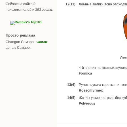
Сейчас на сайте
0
12(11)
Лобные валики ясно расходящ
пользователей
и
593 гостя
.
Просто реклама
Changan Самара -
чанган
цена в Самаре.
Голо
4-й членик челюстных щупиков
Formica
13(6)
Рукоять усика короткая и тон
Rossomyrmex
14(5)
Жвалы узкие, острые, без зуб
Polyergus