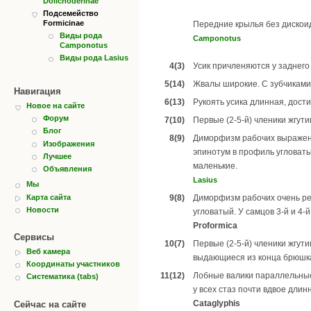
Dolichoderinae
Подсемейство
Formicinae
Передние крылья без дискои
Виды рода
Camponotus
Camponotus
Виды рода Lasius
4(3)
Усик причленяются у заднего
5(14)
Жвалы широкие. С зубчиками 
Навигация
6(13)
Рукоять усика длинная, дости
Новое на сайте
Форум
7(10)
Первые (2-5-й) членики жгути
Блог
8(9)
Диморфизм рабочих выражен 
Изображения
эпинотум в профиль угловаты
Лучшее
маленькие.
Объявления
Lasius
Мы
Карта сайта
9(8)
Диморфизм рабочих очень ре
Новости
угловатый. У самцов 3-й и 4
Proformica
Сервисы
10(7)
Первые (2-5-й) членики жгут
Веб камера
выдающиеся из конца брюшк
Координаты участников
11(12)
Лобные валики параллельные
Систематика (tabs)
у всех стаз почти вдвое длинн
Cataglyphis
Сейчас на сайте