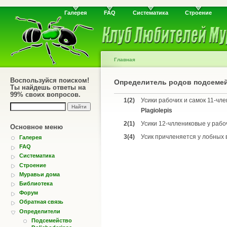
Галерея
FAQ
Систематика
Строение
Главная
Воспользуйся поиском!
Определитель родов подсемей
Ты найдешь ответы на
99% своих вопросов.
1(2)
Усики рабочих и самок 11-чле
Plagiolepis
2(1)
Усики 12-чллениковые у рабоч
Основное меню
3(4)
Усик причленяется у лобных в
Галерея
FAQ
Систематика
Строение
Муравьи дома
Библиотека
Форум
Обратная связь
Определители
Подсемейство