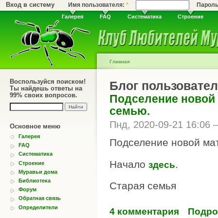
Вход в систему
Имя пользователя:
*
Парол
Галерея
FAQ
Систематика
Строение
Главная
Воспользуйся поиском!
Блог пользовател
Ты найдешь ответы на
99% своих вопросов.
Подселение новой 
семью.
Пнд, 2020-09-21 16:06
Основное меню
Галерея
Подселение новой мат
FAQ
Систематика
Начало
.
здесь
Строение
Муравьи дома
Библиотека
Старая семья
Форум
Обратная связь
Определители
4 комментария
Подро