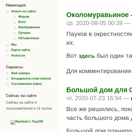
Навигация
Новое на сайте
Околомуравьиное -
Форум
ср, 2020-08-05 00:39 —
Блог
Изображения
Пауков в окрестностях
Лучшее
Объявления
их.
Мы
Карта сайта
Вот
был один так
здесь
Новости
Сервисы
Для комментировани
Веб камера
Координаты участников
Систематика (tabs)
Большой дом для C
Сейчас на сайте
чт, 2020-07-23 16:54 —
Сейчас на сайте
0
Все же решились, пок
пользователей
и
31 гость
.
часть большого дома 
Большой дом планиров