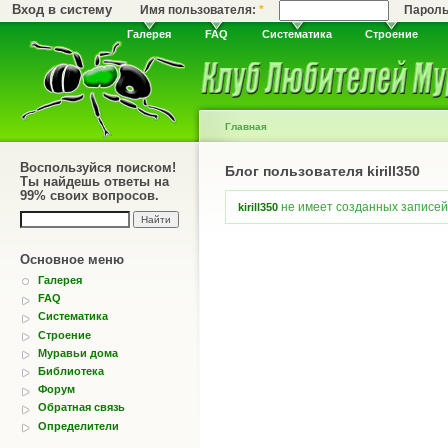
Вход в систему
Имя пользователя:
*
Парол
Галерея
FAQ
Систематика
Строение
Главная
Воспользуйся поиском!
Блог пользователя kirill350
Ты найдешь ответы на
99% своих вопросов.
не имеет созданных записей 
kirill350
Основное меню
Галерея
FAQ
Систематика
Строение
Муравьи дома
Библиотека
Форум
Обратная связь
Определители