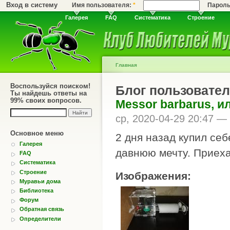
Вход в систему
Имя пользователя:
*
Парол
Галерея
FAQ
Систематика
Строение
Главная
Воспользуйся поиском!
Блог пользовател
Ты найдешь ответы на
99% своих вопросов.
Messor barbarus, 
ср, 2020-04-29 20:47 —
Основное меню
2 дня назад купил се
Галерея
давнюю мечту. Приеха
FAQ
Систематика
Строение
Изображения:
Муравьи дома
Библиотека
Форум
Обратная связь
Определители