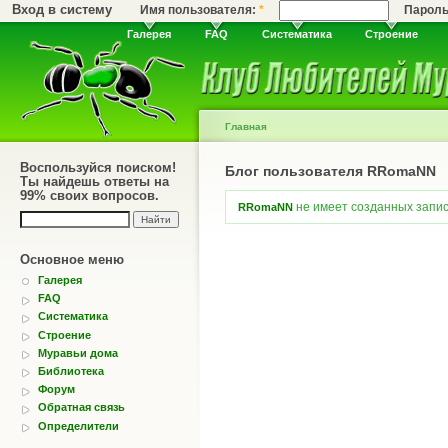
Вход в систему
Имя пользователя:
*
Парол
Галерея
FAQ
Систематика
Строение
Главная
Воспользуйся поиском!
Блог пользователя RRomaNN
Ты найдешь ответы на
99% своих вопросов.
не имеет созданных записе
RRomaNN
Основное меню
Галерея
FAQ
Систематика
Строение
Муравьи дома
Библиотека
Форум
Обратная связь
Определители