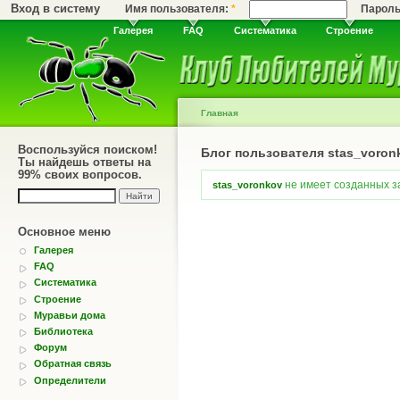
Вход в систему
Имя пользователя:
*
Парол
Галерея
FAQ
Систематика
Строение
Главная
Воспользуйся поиском!
Блог пользователя stas_voron
Ты найдешь ответы на
99% своих вопросов.
не имеет созданных за
stas_voronkov
Основное меню
Галерея
FAQ
Систематика
Строение
Муравьи дома
Библиотека
Форум
Обратная связь
Определители