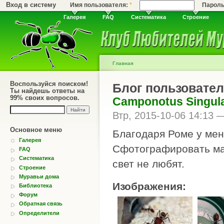
Вход в систему
Имя пользователя:
*
Парол
Галерея
FAQ
Систематика
Строение
Главная
Воспользуйся поиском!
Блог пользовател
Ты найдешь ответы на
99% своих вопросов.
Camponotus Singula
Втр, 2015-10-06 14:13
Основное меню
Благодаря Роме у мен
Галерея
Сфотографировать мат
FAQ
Систематика
свет не любят.
Строение
Муравьи дома
Изображения:
Библиотека
Форум
Обратная связь
Определители