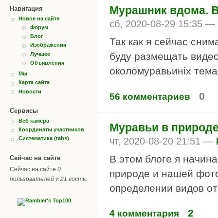
Мурашник вдома. 
Навигация
Новое на сайте
сб, 2020-08-29 15:35 —
Форум
Блог
Так как я сейчас сним
Изображения
буду размещать видео
Лучшее
Объявления
околомуравьиніх тема
Мы
Карта сайта
Новости
0
56 комментариев
Сервисы
Веб камера
Муравьи в природе
Координаты участников
Систематика (tabs)
чт, 2020-08-20 21:51 —
В этом блоге я начин
Сейчас на сайте
Сейчас на сайте
0
природе и нашей фото
пользователей
и
21 гость
.
определении видов от
2
4 комментария