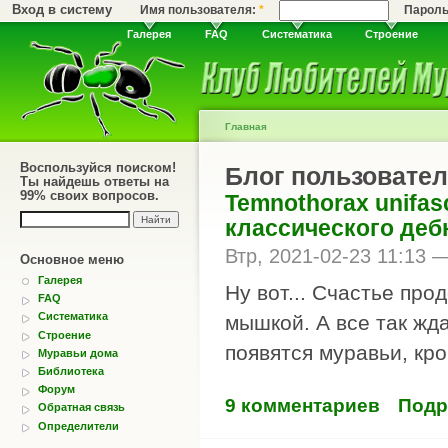
Вход в систему
Имя пользователя:
*
Парол
Галерея
FAQ
Систематика
Строение
Главная
Воспользуйся поиском!
Блог пользователя
Ты найдешь ответы на
99% своих вопросов.
Temnothorax unifas
классического деб
Втр, 2021-02-23 11:13 
Основное меню
Галерея
Ну вот... Счастье про
FAQ
Систематика
мышкой. А все так жд
Строение
появятся муравьи, кро
Муравьи дома
Библиотека
Форум
9 комментариев
Подр
Обратная связь
Определители