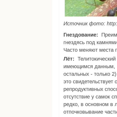
Источник фото: http:/
Гнездование:
Преимущественно используют естественные укрытия,
гнездясь под камнями
Часто меняют места г
Лёт:
Телитокический партеногенез, все особи фертильны. По
имеющимся данным, ч
остальных - только 2
это свидетельствует 
репродуктивных спос
отсутствие у самок с
редко, в основном в 
отпочковывание част