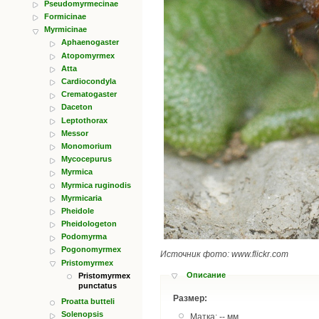
Pseudomyrmecinae
Formicinae
Myrmicinae
Aphaenogaster
Atopomyrmex
Atta
Cardiocondyla
Crematogaster
Daceton
Leptothorax
Messor
Monomorium
Mycocepurus
Myrmica
Myrmica ruginodis
Myrmicaria
Pheidole
Pheidologeton
Podomyrma
Pogonomyrmex
Источник фото: www.flickr.com
Pristomyrmex
Описание
Pristomyrmex
punctatus
Размер:
Proatta butteli
Solenopsis
Матка: -- мм