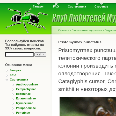
Галерея
FAQ
Систематика
Строение
›
›
Главная
Систематика муравьев
Подсеме
Воспользуйся поиском!
Pristomyrmex punctatus
Ты найдешь ответы на
99% своих вопросов.
Pristomyrmex punctatu
телитокического парт
колонии производить 
Основное меню
Галерея
оплодотворения. Такж
FAQ
Систематика
Cataglyphis cursor, Ce
Amblyoponinae
smithii и некоторых др
Cerapachyinae
Ecitoninae
Ectatomminae
Myrmeciinae
Paraponerinae
Ponerinae