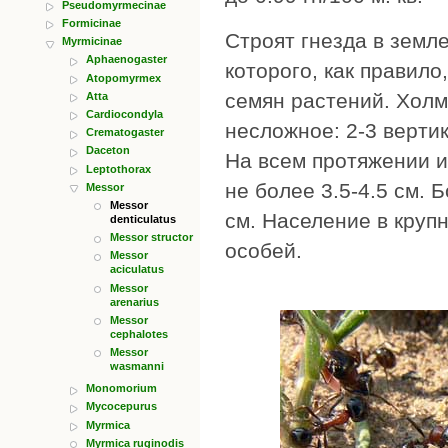
Pseudomyrmecinae
Formicinae
Строят гнезда в земл
Myrmicinae
Aphaenogaster
которого, как правил
Atopomyrmex
семян растений. Холм
Atta
Cardiocondyla
несложное: 2-3 верти
Crematogaster
Daceton
На всем протяжении 
Leptothorax
не более 3.5-4.5 см. 
Messor
Messor
см. Население в крупн
denticulatus
Messor structor
особей.
Messor
aciculatus
Messor
arenarius
Messor
cephalotes
Messor
wasmanni
Monomorium
Mycocepurus
Myrmica
Myrmica ruginodis