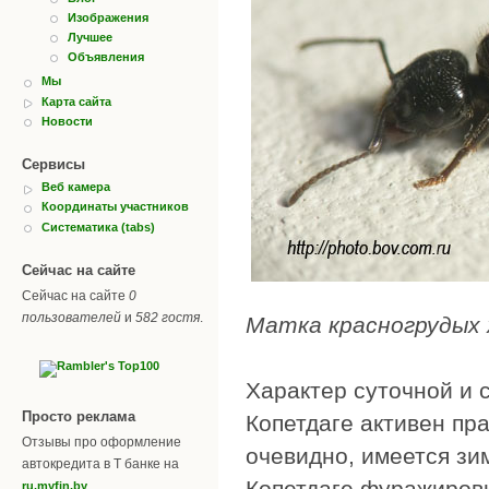
Изображения
Лучшее
Объявления
Мы
Карта сайта
Новости
Сервисы
Веб камера
Координаты участников
Систематика (tabs)
Сейчас на сайте
Сейчас на сайте
0
пользователей
и
582 гостя
.
Матка красногрудых
Характер суточной и 
Просто реклама
Копетдаге активен пра
Отзывы про оформление
очевидно, имеется зи
автокредита в Т банке на
Копетдаге фуражировк
.
ru.myfin.by