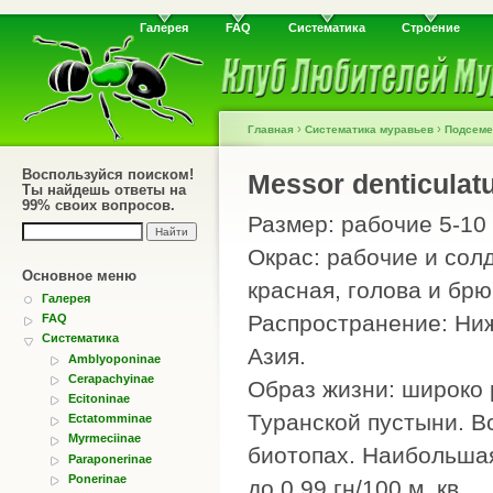
Галерея
FAQ
Систематика
Строение
›
›
Главная
Систематика муравьев
Подсеме
Воспользуйся поиском!
Messor denticula
Ты найдешь ответы на
99% своих вопросов.
Размер: рабочие 5-10 
Окрас: рабочие и сол
Основное меню
красная, голова и бр
Галерея
Распространение: Ниж
FAQ
Систематика
Азия.
Amblyoponinae
Cerapachyinae
Образ жизни: широко 
Ecitoninae
Туранской пустыни. В
Ectatomminae
Myrmeciinae
биотопах. Наибольшая
Paraponerinae
Ponerinae
до 0.99 гн/100 м. кв.