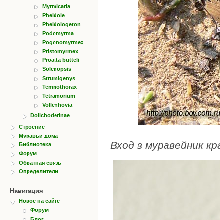
Myrmicaria
Pheidole
Pheidologeton
Podomyrma
Pogonomyrmex
Pristomyrmex
Proatta butteli
Solenopsis
Strumigenys
Temnothorax
Tetramorium
Vollenhovia
Dolichoderinae
Строение
Муравьи дома
Вход в муравейник к
Библиотека
Форум
Обратная связь
Определители
Навигация
Новое на сайте
Форум
Блог