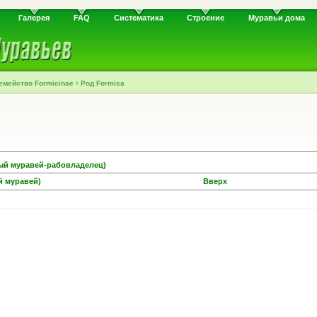
Галерея
FAQ
Систематика
Строение
Муравьи дома
›
емейство Formicinae
Род Formica
вый муравей-рабовладелец)
й муравей)
Вверх