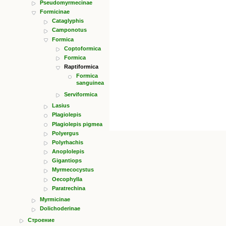
Pseudomyrmecinae
Formicinae
Cataglyphis
Camponotus
Formica
Coptoformica
Formica
Raptiformica
Formica
sanguinea
Serviformica
Lasius
Plagiolepis
Plagiolepis pigmea
Polyergus
Polyrhachis
Anoplolepis
Gigantiops
Myrmecocystus
Oecophylla
Paratrechina
Myrmicinae
Dolichoderinae
Строение