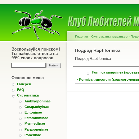
›
›
Главная
Систематика муравьев
Подс
Воспользуйся поиском!
Подрод Raptiformica
Ты найдешь ответы на
99% своих вопросов.
Подрод Raptiformica
Formica sanguinea (крова
Основное меню
‹ Formica truncorum (красноголовы
Галерея
FAQ
Систематика
Amblyoponinae
Cerapachyinae
Ecitoninae
Ectatomminae
Myrmeciinae
Paraponerinae
Ponerinae