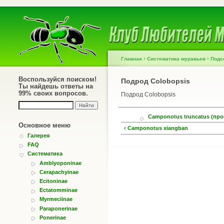
›
›
Главная
Систематика муравьев
Подс
Воспользуйся поиском!
Подрод Colobopsis
Ты найдешь ответы на
99% своих вопросов.
Подрод Colobopsis
Camponotus truncatus (пр
Основное меню
‹ Camponotus xiangban
Галерея
FAQ
Систематика
Amblyoponinae
Cerapachyinae
Ecitoninae
Ectatomminae
Myrmeciinae
Paraponerinae
Ponerinae