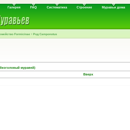
Галерея
FAQ
Систематика
Строение
Муравьи дома
›
емейство Formicinae
Род Camponotus
обкоголовый муравей)
Вверх