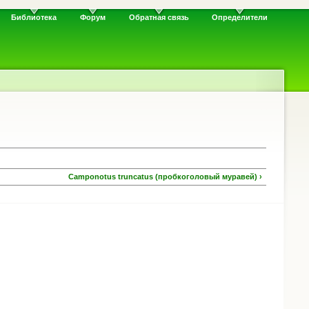
Библиотека
Форум
Обратная связь
Определители
Camponotus truncatus (пробкоголовый муравей) ›