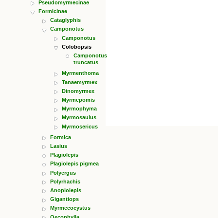
Pseudomyrmecinae
Formicinae
Cataglyphis
Camponotus
Camponotus
Colobopsis
Camponotus
truncatus
Myrmenthoma
Tanaemyrmex
Dinomyrmex
Myrmepomis
Myrmophyma
Myrmosaulus
Myrmosericus
Formica
Lasius
Plagiolepis
Plagiolepis pigmea
Polyergus
Polyrhachis
Anoplolepis
Gigantiops
Myrmecocystus
Oecophylla