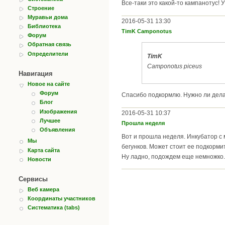
Все-таки это какой-то кампанотус! У
Строение
Муравьи дома
2016-05-31 13:30
Библиотека
TimK Camponotus
Форум
Обратная связь
Определители
TimK
Camponotus piceus
Навигация
Новое на сайте
Форум
Спасибо подкормлю. Нужно ли делат
Блог
Изображения
2016-05-31 10:37
Лучшее
Прошла неделя
Объявления
Вот и прошла неделя. Инкубатор с 
Мы
бегунков. Может стоит ее подкорми
Карта сайта
Ну ладно, подождем еще немножко. 
Новости
Сервисы
Веб камера
Координаты участников
Систематика (tabs)