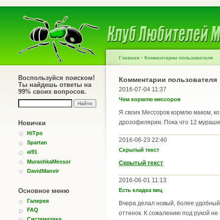
›
Главная
Комментарии пользователя
Воспользуйся поиском!
Комментарии пользователя
Ты найдешь ответы на
2016-07-04 11:37
99% своих вопросов.
Чем кормлю мессоров
Я своих Мессоров кормлю маком, к
дрозофилярии. Пока что 12 мурашей
Новички
HiTpo
2016-06-23 22:40
Spartan
Скрытый текст
ai91
MurashkaMessor
Скрытый текст
DavidManvir
2016-06-01 11:13
Основное меню
Есть кладка яиц
Галерея
Вчера делал новый, более удобный 
FAQ
оттенок. К сожалению под рукой н
Систематика