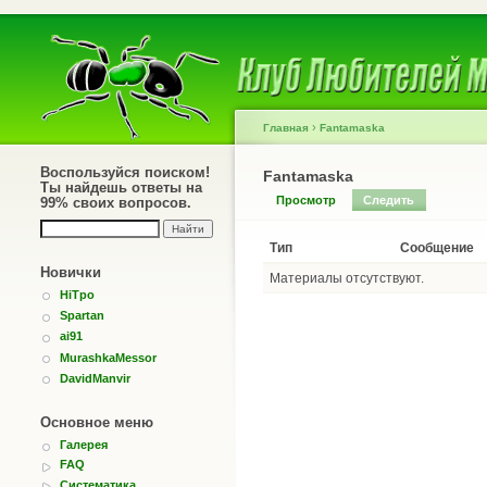
›
Главная
Fantamaska
Воспользуйся поиском!
Fantamaska
Ты найдешь ответы на
Просмотр
Следить
99% своих вопросов.
Тип
Сообщение
Новички
Материалы отсутствуют.
HiTpo
Spartan
ai91
MurashkaMessor
DavidManvir
Основное меню
Галерея
FAQ
Систематика