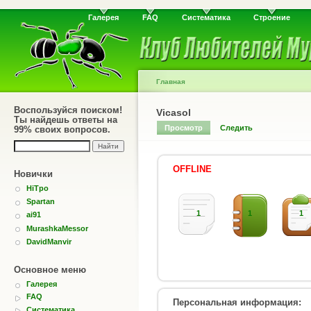
Галерея
FAQ
Систематика
Строение
Главная
Воспользуйся поиском!
Vicasol
Ты найдешь ответы на
Просмотр
Следить
99% своих вопросов.
OFFLINE
Новички
HiTpo
Spartan
1
1
1
ai91
MurashkaMessor
DavidManvir
Основное меню
Галерея
FAQ
Персональная информация:
Систематика