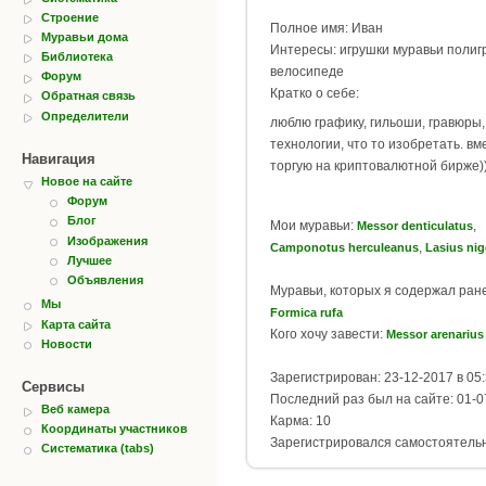
Строение
Полное имя: Иван
Муравьи дома
Интересы: игрушки муравьи полиг
Библиотека
велосипеде
Форум
Кратко о себе:
Обратная связь
Определители
люблю графику, гильоши, гравюры
технологии, что то изобретать. вм
Навигация
торгую на криптовалютной бирже))
Новое на сайте
Форум
Блог
Мои муравьи:
,
Messor denticulatus
Изображения
,
Camponotus herculeanus
Lasius nig
Лучшее
Объявления
Муравьи, которых я содержал ран
Мы
Formica rufa
Карта сайта
Кого хочу завести:
Messor arenarius
Новости
Зарегистрирован: 23-12-2017 в 05
Сервисы
Последний раз был на сайте: 01-0
Веб камера
Карма: 10
Координаты участников
Зарегистрировался самостоятель
Систематика (tabs)