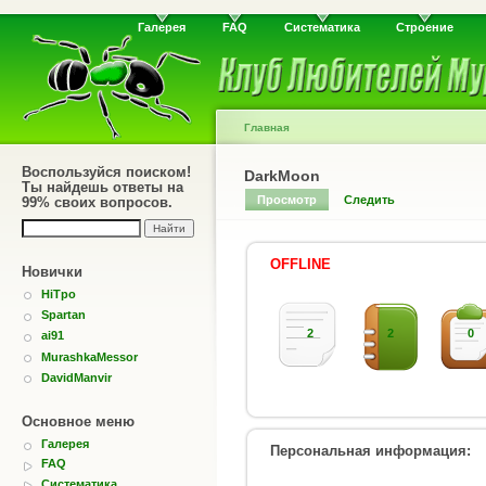
Галерея
FAQ
Систематика
Строение
Главная
Воспользуйся поиском!
DarkMoon
Ты найдешь ответы на
Просмотр
Следить
99% своих вопросов.
OFFLINE
Новички
HiTpo
Spartan
2
2
0
ai91
MurashkaMessor
DavidManvir
Основное меню
Галерея
Персональная информация:
FAQ
Систематика