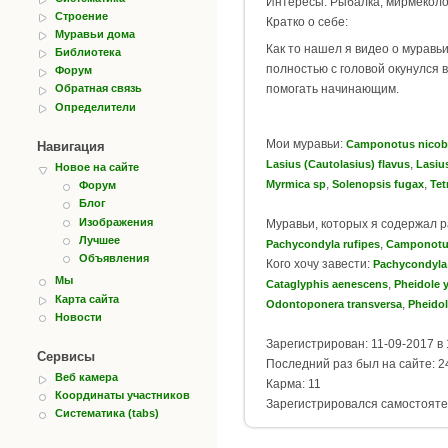
Интересы: Рыбалка, мирмеколог
Строение
Кратко о себе:
Муравьи дома
Как то нашел я видео о муравьи
Библиотека
полностью с головой окунулся в
Форум
помогать начинающим.
Обратная связь
Определители
Мои муравьи:
Camponotus nicob
Навигация
,
Lasius (Cautolasius) flavus
Lasiu
Новое на сайте
,
,
Myrmica sp
Solenopsis fugax
Tet
Форум
Блог
Изображения
Муравьи, которых я содержал 
Лучшее
,
Pachycondyla rufipes
Camponotu
Объявления
Кого хочу завести:
Pachycondyla 
Мы
,
Cataglyphis aenescens
Pheidole 
Карта сайта
,
Odontoponera transversa
Pheidol
Новости
Зарегистрирован: 11-09-2017 в 
Сервисы
Последний раз был на сайте: 24
Веб камера
Карма: 11
Координаты участников
Зарегистрировался самостояте
Систематика (tabs)