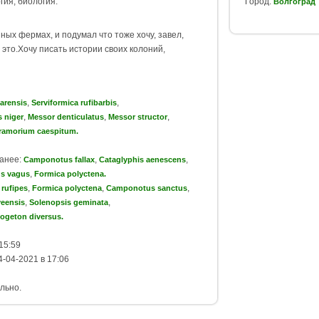
ия, биология.
Город:
Волгоград
ных фермах, и подумал что тоже хочу, завел,
 это.Хочу писать истории своих колоний,
,
,
arensis
Serviformica rufibarbis
,
,
,
s niger
Messor denticulatus
Messor structor
ramorium caespitum.
ранее:
,
,
Camponotus fallax
Cataglyphis aenescens
,
s vagus
Formica polyctena.
,
,
,
rufipes
Formica polyctena
Camponotus sanctus
,
,
yeensis
Solenopsis geminata
ogeton diversus.
15:59
-04-2021 в 17:06
льно.