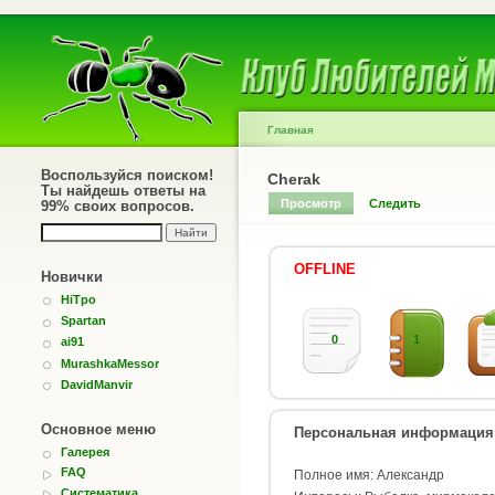
Главная
Воспользуйся поиском!
Cherak
Ты найдешь ответы на
Просмотр
Следить
99% своих вопросов.
OFFLINE
Новички
HiTpo
Spartan
0
1
ai91
MurashkaMessor
DavidManvir
Основное меню
Персональная информация
Галерея
FAQ
Полное имя: Александр
Систематика