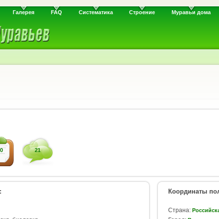
Галерея
FAQ
Систематика
Строение
Муравьи дома
0
21
:
Координаты пол
Страна:
Российск