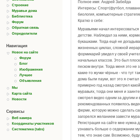
Полное имя: Андрей Забейда
Строение
Интересы: Спорт(футбол, плавани
Муравьи дома
биология, компьютерные стратеги
Библиотека
Кратко о себе:
Форум
Обратная связь
Муравьями начал интересоваться
Определители
детстве. Наблюдал за ними, корми
букашками. Тогда ещё не догадыва
Навигация
жизненных циклах, сложной иерар
Новое на сайте
формикарий увидел у своей учит
Форум
начальных классов. Это был плоск
Блог
песком внутри. Тогда меня это не
Изображения
какие-то жучки чёрные - что тут та
Лучшее
дома были пауки, вот это я считал
Объявления
примерно год назад смотрел како
Мы
муравьях, тогда они меня и заинт
Карта сайта
смотрел видео одним за другим и в
Новости
рекомендованных появилось виде
ферме, которую можно сделать сам
Сервисы
загорелся желанием завести мура
Веб камера
Регистрация на сайте мне нужна д
Координаты участников
узнавать больше о седержании му
Систематика (tabs)
тем, что знаю сам. Возможно, буду 