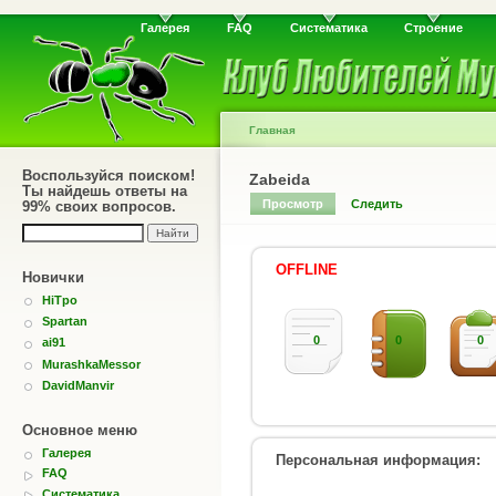
Галерея
FAQ
Систематика
Строение
Главная
Воспользуйся поиском!
Zabeida
Ты найдешь ответы на
Просмотр
Следить
99% своих вопросов.
OFFLINE
Новички
HiTpo
Spartan
0
0
0
ai91
MurashkaMessor
DavidManvir
Основное меню
Галерея
Персональная информация:
FAQ
Систематика