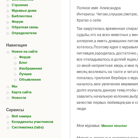
Строение
Полное имя: Александра
Муравьи дома
Интересы: Читаю,слушаю,смотрю,
Библиотека
Кратко о себе:
Форум
Обратная связь
Так закрутилась временная спирал
Определители
судьбы,что на всех животных у ме
аллергия,а иметь домашних питом
Навигация
хотелось.Поэтому идея о муравьях
Новое на сайте
питомцев,зародилась достаточно д
Форум
все откладывалось в долгий ящик,
Блог
со мной неприятная хворь и мне 
Изображения
месяц возлежать на тахте и читать
Лучшее
попалась трилогия Вербера о мура
Объявления
началось мое увлечение мирмикип
Мы
долго изучала данную тему,чтобы 
Карта сайта
завалить начальную колонию,выбр
Новости
качестве первых любимцев,как и с
люди.
Сервисы
Веб камера
Координаты участников
Мои муравьи:
Messor structor
Систематика (tabs)
Муравьи, которых я содержал ран