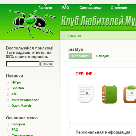
Галерея
FAQ
Систематика
Строение
Главная
Воспользуйся поиском!
pisklya
Ты найдешь ответы на
Просмотр
Следить
99% своих вопросов.
OFFLINE
Новички
HiTpo
Spartan
0
0
0
ai91
MurashkaMessor
DavidManvir
Основное меню
Галерея
FAQ
Персональная информация:
Систематика