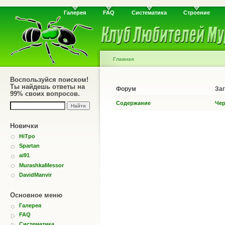
Галерея
FAQ
Систематика
Строение
Главная
Воспользуйся поиском!
Ты найдешь ответы на
Форум
За
99% своих вопросов.
Содержание
Че
Новички
HiTpo
Spartan
ai91
MurashkaMessor
DavidManvir
Основное меню
Галерея
FAQ
Систематика