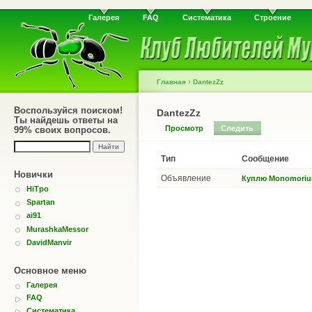
Галерея
FAQ
Систематика
Строение
›
Главная
DantezZz
Воспользуйся поиском!
DantezZz
Ты найдешь ответы на
Просмотр
Следить
99% своих вопросов.
Тип
Сообщение
Новички
Объявление
Куплю Monomoriu
HiTpo
Spartan
ai91
MurashkaMessor
DavidManvir
Основное меню
Галерея
FAQ
Систематика