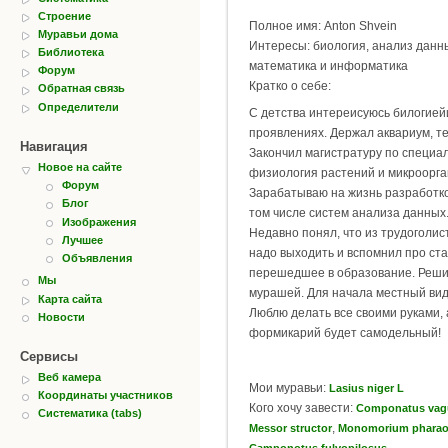
Строение
Полное имя: Anton Shvein
Муравьи дома
Интересы: биология, анализ данн
Библиотека
математика и информатика
Форум
Кратко о себе:
Обратная связь
Определители
С детства интереисуюсь билогией
проявлениях. Держал аквариум, те
Навигация
Закончил магистратуру по специа
Новое на сайте
физиология растений и микроорга
Форум
Зарабатываю на жизнь разработк
Блог
том числе систем анализа данных.
Изображения
Недавно понял, что из трудоголис
Лучшее
надо выходить и вспомнил про ст
Объявления
перешедшее в образование. Реши
Мы
мурашей. Для начала местный вид. 
Карта сайта
Люблю делать все своими руками, 
Новости
формикарий будет самодельный!
Сервисы
Веб камера
Мои муравьи:
Lasius niger L
Координаты участников
Кого хочу завести:
Componatus vag
Систематика (tabs)
,
Messor structor
Monomorium pharao
Camponotus fulvopilosus