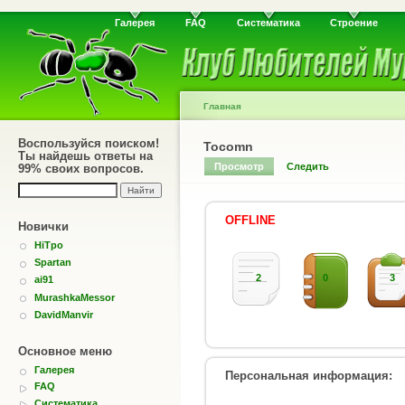
Галерея
FAQ
Систематика
Строение
Главная
Воспользуйся поиском!
Tocomn
Ты найдешь ответы на
Просмотр
Следить
99% своих вопросов.
OFFLINE
Новички
HiTpo
Spartan
2
0
3
ai91
MurashkaMessor
DavidManvir
Основное меню
Галерея
Персональная информация:
FAQ
Систематика