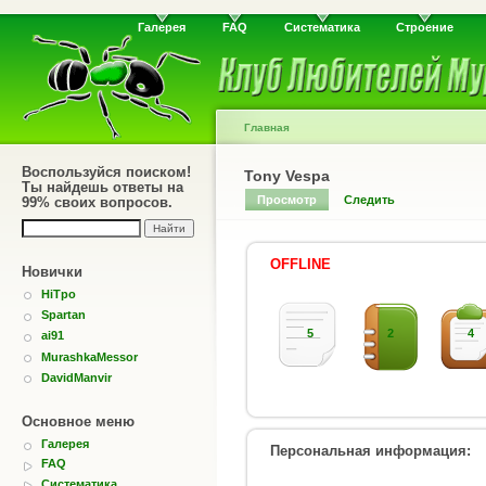
Галерея
FAQ
Систематика
Строение
Главная
Воспользуйся поиском!
Tony Vespa
Ты найдешь ответы на
Просмотр
Следить
99% своих вопросов.
OFFLINE
Новички
HiTpo
Spartan
5
2
4
ai91
MurashkaMessor
DavidManvir
Основное меню
Галерея
Персональная информация:
FAQ
Систематика