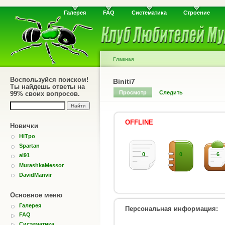
Галерея
FAQ
Систематика
Строение
Главная
Воспользуйся поиском!
Biniti7
Ты найдешь ответы на
Просмотр
Следить
99% своих вопросов.
OFFLINE
Новички
HiTpo
Spartan
0
0
6
ai91
MurashkaMessor
DavidManvir
Основное меню
Галерея
Персональная информация:
FAQ
Систематика