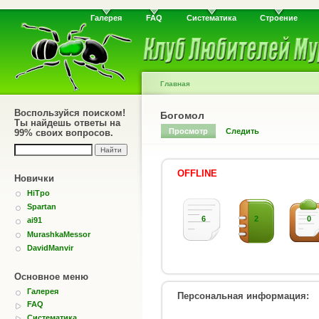
Галерея
FAQ
Систематика
Строение
Главная
Воспользуйся поиском!
Богомол
Ты найдешь ответы на
Просмотр
Следить
99% своих вопросов.
OFFLINE
Новички
HiTpo
Spartan
6
2
0
ai91
MurashkaMessor
DavidManvir
Основное меню
Галерея
Персональная информация:
FAQ
Систематика