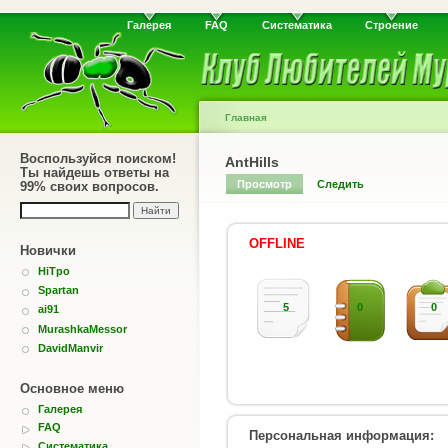
Галерея
FAQ
Систематика
Строение
Главная
Воспользуйся поиском!
AntHills
Ты найдешь ответы на
Просмотр
Следить
99% своих вопросов.
OFFLINE
Новички
HiTpo
Spartan
5
0
0
ai91
MurashkaMessor
DavidManvir
Основное меню
Галерея
FAQ
Персональная информация:
Систематика