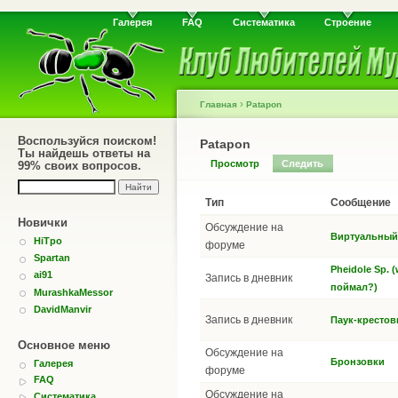
Галерея
FAQ
Систематика
Строение
›
Главная
Patapon
Воспользуйся поиском!
Patapon
Ты найдешь ответы на
Просмотр
Следить
99% своих вопросов.
Тип
Сообщение
Новички
Обсуждение на
Виртуальный 
HiTpo
форуме
Spartan
Pheidole Sp. 
ai91
Запись в дневник
поймал?)
MurashkaMessor
DavidManvir
Запись в дневник
Паук-крестов
Основное меню
Обсуждение на
Бронзовки
Галерея
форуме
FAQ
Обсуждение на
Систематика