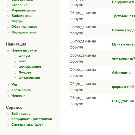
Поздравим Ж
форуме
Строение
Муравьи дома
Обсуждение на
Библиотека
Трёхэтажная 
форуме
Форум
Обратная связь
Обсуждение на
Начало созда
Определители
форуме
Обсуждение на
Навигация
Мучные черв
форуме
Новое на сайте
Обсуждение на
Форум
чем кормить
форуме
Блог
Изображения
Обсуждение на
Лучшее
Объясните
форуме
Объявления
Обсуждение на
Мы
ферма с тлёй
форуме
Карта сайта
Новости
Обсуждение на
ПОЗДРАВЛЯЕ
форуме
Сервисы
Веб камера
Координаты участников
Систематика (tabs)