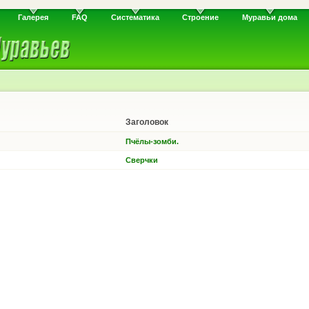
Галерея
FAQ
Систематика
Строение
Муравьи дома
Заголовок
Пчёлы-зомби.
Сверчки