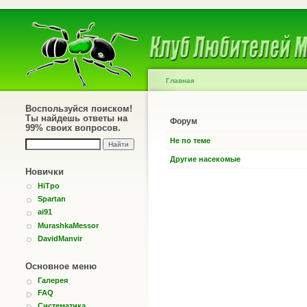
Главная
Воспользуйся поиском!
Ты найдешь ответы на
Форум
99% своих вопросов.
Не по теме
Другие насекомые
Новички
HiTpo
Spartan
ai91
MurashkaMessor
DavidManvir
Основное меню
Галерея
FAQ
Систематика