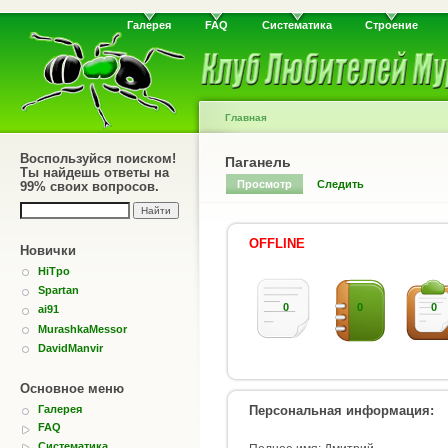
Галерея
FAQ
Систематика
Строение
Главная
Воспользуйся поиском!
Паганель
Ты найдешь ответы на
Просмотр
Следить
99% своих вопросов.
OFFLINE
Новички
HiTpo
Spartan
0
0
0
ai91
MurashkaMessor
DavidManvir
Основное меню
Персональная информация:
Галерея
FAQ
Систематика