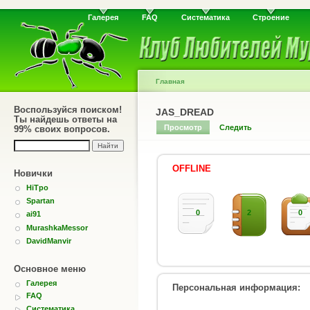
Галерея
FAQ
Систематика
Строение
Главная
Воспользуйся поиском!
JAS_DREAD
Ты найдешь ответы на
Просмотр
Следить
99% своих вопросов.
OFFLINE
Новички
HiTpo
Spartan
0
2
0
ai91
MurashkaMessor
DavidManvir
Основное меню
Галерея
Персональная информация:
FAQ
Систематика