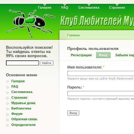
Галерея
FAQ
Систематика
Строение
Главная
Воспользуйся поиском!
Профиль пользователя
Ты найдешь ответы на
Регистрация
Вход
Забыли па
99% своих вопросов.
Имя пользователя:
*
Основное меню
Укажите ваше имя на сайте Клуб Любителей
Галерея
FAQ
Пароль:
*
Систематика
Строение
Укажите пароль, соответствующий вашему им
Муравьи дома
Библиотека
Форум
Обратная связь
Определители