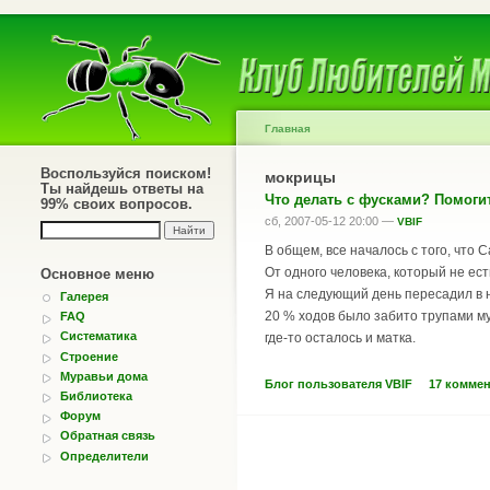
Главная
Воспользуйся поиском!
мокрицы
Ты найдешь ответы на
Что делать с фусками? Помоги
99% своих вопросов.
сб, 2007-05-12 20:00 —
VBIF
В общем, все началось с того, что 
От одного человека, который не ес
Основное меню
Я на следующий день пересадил в но
Галерея
20 % ходов было забито трупами мур
FAQ
Систематика
где-то осталось и матка.
Строение
Муравьи дома
Блог пользователя VBIF
17 комме
Библиотека
Форум
Обратная связь
Определители