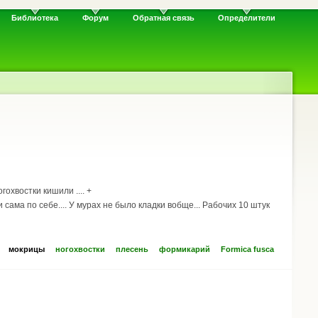
Библиотека
Форум
Обратная связь
Определители
охвостки кишили .... +
ама по себе.... У мурах не было кладки вобще... Рабочих 10 штук
мокрицы
ногохвостки
плесень
формикарий
Formica fusca