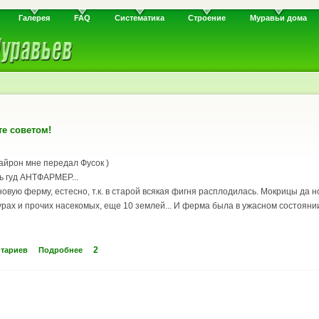
Галерея
FAQ
Систематика
Строение
Муравьи дома
те советом!
Сайрон мне передал Фусок )
ть гуд АНТФАРМЕР...
вую ферму, естесно, т.к. в старой всякая фигня расплодилась. Мокрицы да ног
ах и прочих насекомых, еще 10 землей... И ферма была в ужасном состоянии с
2
нтариев
Подробнее