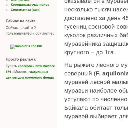
оказывается в мураве
Координаты участников
несколько тысяч насе
Систематика (tabs)
доставлено за день 4
Сейчас на сайте
гусениц сосновой сов
Сейчас на сайте
0
пользователей
и
607 гостей
.
куколок различных ба
муравейника защищают
крупного – до 1га.
Просто реклама
На рыжего лесного му
Купить
кроссовки New Balance
в Москве ;
северный (
F. aquiloni
574
гладильные
центры для номерного фонда
муравей лесной малый
муравьи наиболее обы
уступают по численно
Байкала обитает толь
муравей выбирает для