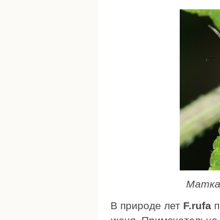
Матка 
В природе лет
F.rufa
п