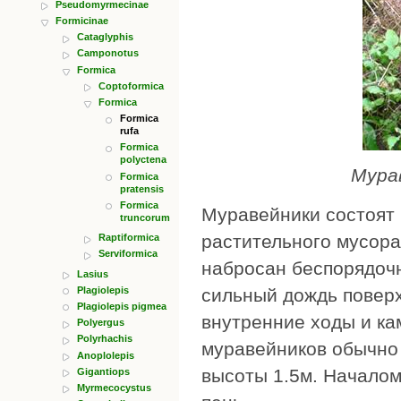
Pseudomyrmecinae
Formicinae
Cataglyphis
Camponotus
Formica
Coptoformica
Formica
Formica
rufa
Formica
polyctena
Мура
Formica
pratensis
Formica
Муравейники состоят и
truncorum
растительного мусора.
Raptiformica
Serviformica
набросан беспорядочн
Lasius
Plagiolepis
сильный дождь поверх
Plagiolepis pigmea
внутренние ходы и ка
Polyergus
Polyrhachis
муравейников обычно 
Anoplolepis
высоты 1.5м. Началом
Gigantiops
Myrmecocystus