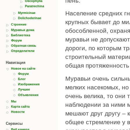
пень.
Oecophylla
Paratrechina
Население средних гн
Myrmicinae
Dolichoderinae
крупных бывает до ми
Строение
обособленной, охраня
Муравьи дома
Библиотека
муравьи не допускают
Форум
Обратная связь
дороги, по которым т
Определители
строительный материа
Навигация
общая протяженность 
Новое на сайте
Форум
Муравьи очень сильны
Блог
Изображения
мелких насекомых, но
Лучшее
очень велика, то они
Объявления
Мы
наблюдении за ними м
Карта сайта
мешают друг другу – 
Новости
общее стремление у в
Сервисы
Веб камера