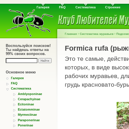
Галерея
FAQ
Систематика
Строение
›
›
Главная
Систематика муравьев
Подсеме
Воспользуйся поиском!
Formica rufa (ры
Ты найдешь ответы на
99% своих вопросов.
Это те самые, действ
которых, в виде высок
Основное меню
рабочих муравьев, дли
Галерея
грудь красновато-бур
FAQ
Систематика
Amblyoponinae
Cerapachyinae
Ecitoninae
Ectatomminae
Myrmeciinae
Paraponerinae
Ponerinae