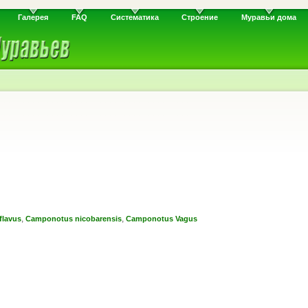
Галерея
FAQ
Систематика
Строение
Муравьи дома
,
,
flavus
Camponotus nicobarensis
Camponotus Vagus