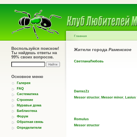
Главная
Воспользуйся поиском!
Жители города
Раменское
Ты найдешь ответы на
99% своих вопросов.
СветланаЛюбовь
Основное меню
Галерея
FAQ
DantezZz
Систематика
,
,
Messor structor
Messor minor
Lasius 
Строение
Муравьи дома
Библиотека
Форум
Romulus
Обратная связь
Messor structor
Определители